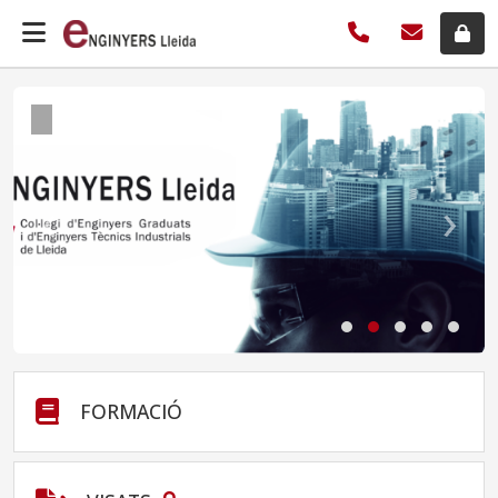
Quina és la diferència entre
"competències" i "atribucions
professionals"?
‹
›
Recordatori de les atribucions professionals
dels Enginyers Tècnics i Graduats de la
branca Industrial
FORMACIÓ