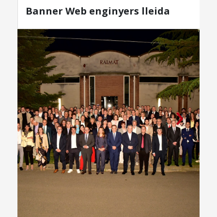
Banner Web enginyers lleida
REIS MAGS 2026
›